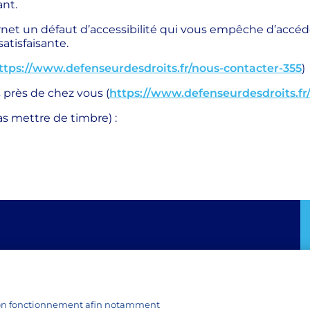
ant.
ernet un défaut d’accessibilité qui vous empêche d’accé
atisfaisante.
ttps://www.defenseurdesdroits.fr/nous-contacter-355
)
 près de chez vous (
https://www.defenseurdesdroits.fr
as mettre de timbre) :
Tous nos produits
s
Toutes les recettes
n bon fonctionnement afin notamment