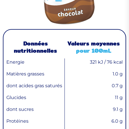
Données
Valeurs moyennes
nutritionnelles
pour 100mL
Energie
321 kJ / 76 kcal
Matières grasses
1.0 g
dont acides gras saturés
0.7 g
Glucides
11 g
dont sucres
9.1 g
Protéines
6.0 g