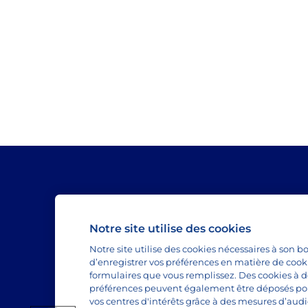
L'essentiel est dans Lactel
Notre site utilise des cookies
Depuis plus de 50 ans, Lactel accompagne le
familles au petit-déjeuner.
Notre site utilise des cookies nécessaires à so
d’enregistrer vos préférences en matière de coo
Suivez-nous :
formulaires que vous remplissez. Des cookies à des
préférences peuvent également être déposés p
vos centres d'intérêts grâce à des mesures d’aud