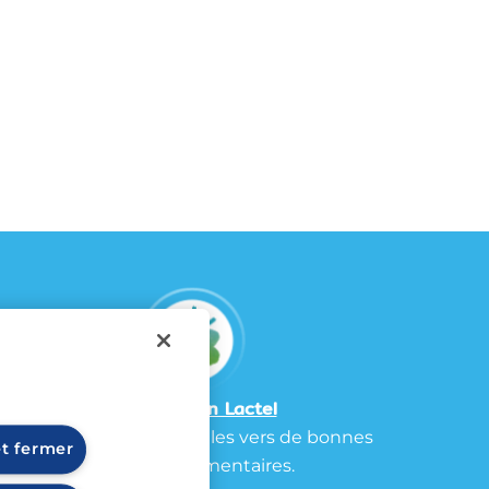
La fondation Lactel
Accompagner les familles vers de bonnes
et fermer
habitudes alimentaires.