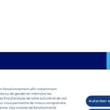
Tous nos produits
s
Toutes les recettes
n bon fonctionnement afin notamment
kies ou de garder en mémoire les
Questions sur le lait
 fins d’analyse de votre activité et de vos
Marque lactel
Autoriser 
our nous permettre de mieux comprendre
ience. Des cookies de fonctionnalité