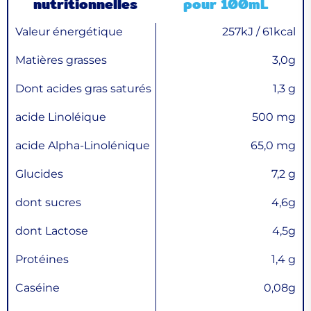
nutritionnelles
pour 100mL
Valeur énergétique
257kJ / 61kcal
Matières grasses
3,0g
Dont acides gras saturés
1,3 g
acide Linoléique
500 mg
acide Alpha-Linolénique
65,0 mg
Glucides
7,2 g
dont sucres
4,6g
dont Lactose
4,5g
Protéines
1,4 g
Caséine
0,08g