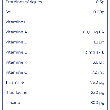
Protéines sériques
0,6g
Sel
0.08g
Vitamines
Vitamine A
60,0 µg ER
Vitamine D
1,2 µg
Vitamine E
1,3 mg a-TE
Vitamine K
3,6 µg
Vitamine C
7,2 mg
Thiamine
75,0 µg
Riboflavine
230 µg
Niacine
800 µg