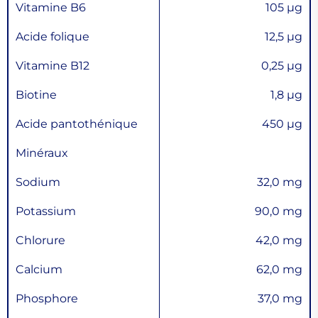
Vitamine B6
105 µg
Acide folique
12,5 µg
Vitamine B12
0,25 µg
Biotine
1,8 µg
Acide pantothénique
450 µg
Minéraux
Sodium
32,0 mg
Potassium
90,0 mg
Chlorure
42,0 mg
Calcium
62,0 mg
Phosphore
37,0 mg