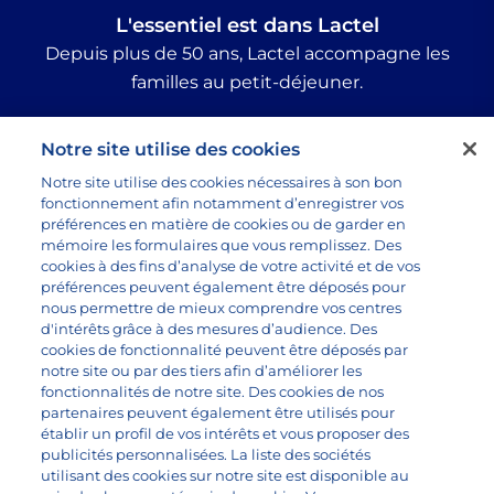
L'essentiel est dans Lactel
Depuis plus de 50 ans, Lactel accompagne les
familles au petit-déjeuner.
Suivez-nous :
Notre site utilise des cookies
Notre site utilise des cookies nécessaires à son bon
fonctionnement afin notamment d’enregistrer vos
préférences en matière de cookies ou de garder en
Tous nos produits
mémoire les formulaires que vous remplissez. Des
Toutes les recettes
cookies à des fins d’analyse de votre activité et de vos
préférences peuvent également être déposés pour
Questions sur le lait
nous permettre de mieux comprendre vos centres
Marque lactel
d'intérêts grâce à des mesures d’audience. Des
cookies de fonctionnalité peuvent être déposés par
notre site ou par des tiers afin d’améliorer les
fonctionnalités de notre site. Des cookies de nos
partenaires peuvent également être utilisés pour
établir un profil de vos intérêts et vous proposer des
publicités personnalisées. La liste des sociétés
La fondation Lactel
utilisant des cookies sur notre site est disponible au
Accompagner les familles vers de bonnes habitudes