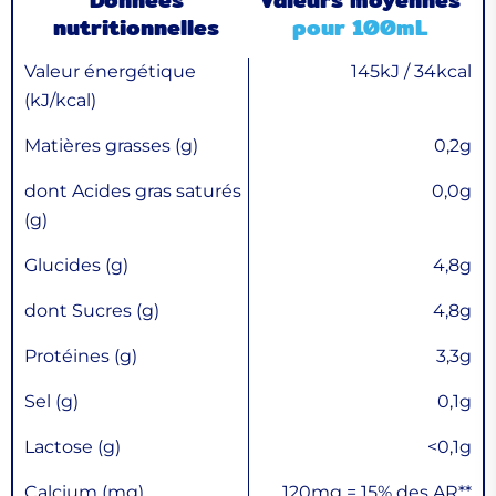
nutritionnelles
pour 100mL
Valeur énergétique
145kJ / 34kcal
(kJ/kcal)
Matières grasses (g)
0,2g
dont Acides gras saturés
0,0g
(g)
Glucides (g)
4,8g
dont Sucres (g)
4,8g
Protéines (g)
3,3g
Sel (g)
0,1g
Lactose (g)
<0,1g
Calcium (mg)
120mg = 15% des AR**